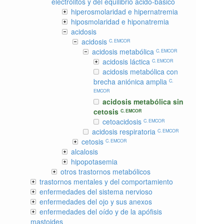
electrólitos y del equilibrio ácido-básico
hiperosmolaridad e hipernatremia
hiposmolaridad e hiponatremia
acidosis
acidosis
C. EMCOR
acidosis metabólica
C. EMCOR
acidosis láctica
C. EMCOR
acidosis metabólica con
brecha aniónica amplia
C.
EMCOR
acidosis metabólica sin
cetosis
C. EMCOR
cetoacidosis
C. EMCOR
acidosis respiratoria
C. EMCOR
cetosis
C. EMCOR
alcalosis
hipopotasemia
otros trastornos metabólicos
trastornos mentales y del comportamiento
enfermedades del sistema nervioso
enfermedades del ojo y sus anexos
enfermedades del oído y de la apófisis
mastoides