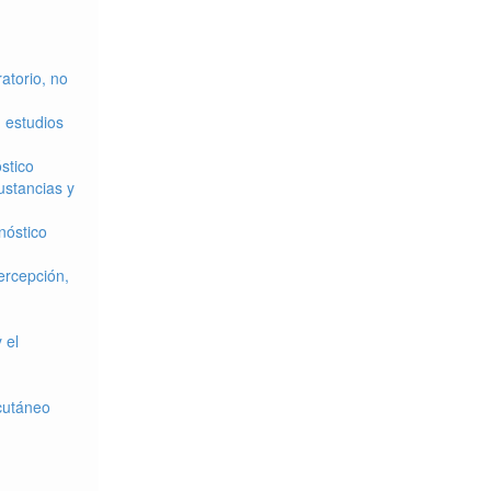
atorio, no
 estudios
stico
ustancias y
nóstico
ercepción,
 el
bcutáneo