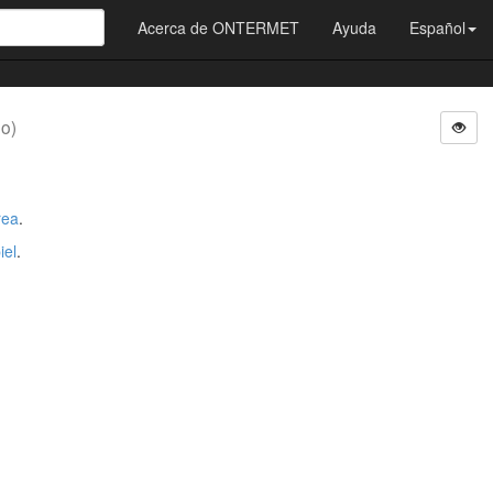
Acerca de ONTERMET
Ayuda
Español
do)
rea
.
iel
.