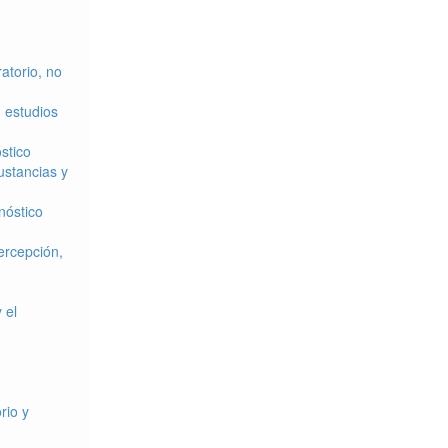
atorio, no
 estudios
stico
ustancias y
nóstico
ercepción,
 el
o
rio y