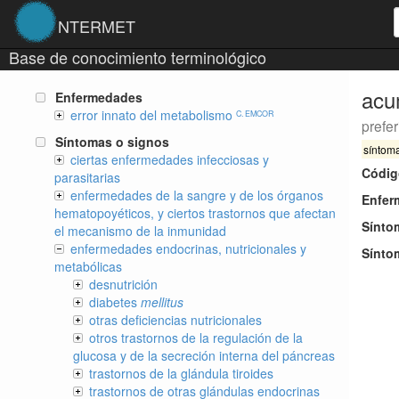
NTERMET
Base de conocimiento terminológico
acu
Enfermedades
error innato del metabolismo
C. EMCOR
prefer
Síntomas o signos
síntom
ciertas enfermedades infecciosas y
Códig
parasitarias
enfermedades de la sangre y de los órganos
Enfer
hematopoyéticos, y ciertos trastornos que afectan
Sínto
el mecanismo de la inmunidad
enfermedades endocrinas, nutricionales y
Sínto
metabólicas
desnutrición
diabetes
mellitus
otras deficiencias nutricionales
otros trastornos de la regulación de la
glucosa y de la secreción interna del páncreas
trastornos de la glándula tiroides
trastornos de otras glándulas endocrinas