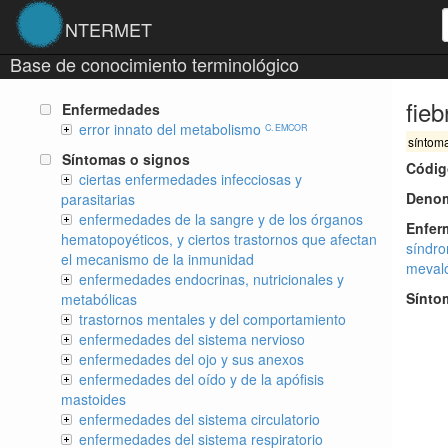
NTERMET
Base de conocimiento terminológico
fieb
Enfermedades
error innato del metabolismo
C. EMCOR
síntom
Síntomas o signos
Códig
ciertas enfermedades infecciosas y
Denom
parasitarias
enfermedades de la sangre y de los órganos
Enfer
hematopoyéticos, y ciertos trastornos que afectan
síndr
el mecanismo de la inmunidad
meval
enfermedades endocrinas, nutricionales y
Sínto
metabólicas
trastornos mentales y del comportamiento
enfermedades del sistema nervioso
enfermedades del ojo y sus anexos
enfermedades del oído y de la apófisis
mastoides
enfermedades del sistema circulatorio
enfermedades del sistema respiratorio