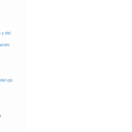
 y del
arato
del ojo
a