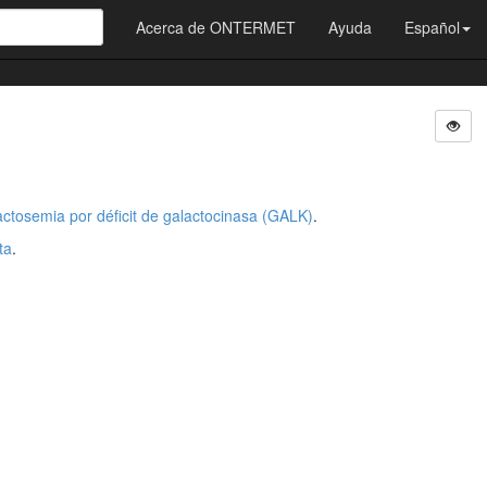
Acerca de ONTERMET
Ayuda
Español
actosemia por déficit de galactocinasa (GALK)
.
ta
.