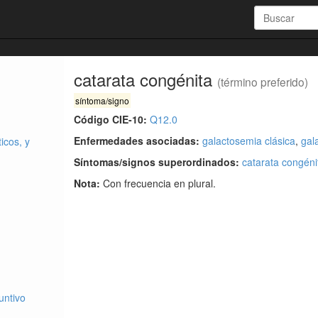
catarata congénita
(término preferido)
síntoma/signo
Código CIE-10:
Q12.0
Enfermedades asociadas:
galactosemia clásica
,
gal
icos, y
Síntomas/signos superordinados:
catarata congéni
Nota:
Con frecuencia en plural.
untivo