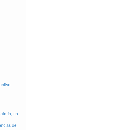
untivo
atorio, no
encias de