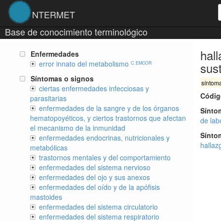
NTERMET
Base de conocimiento terminológico
hal
Enfermedades
error innato del metabolismo
sust
C. EMCOR
Síntomas o signos
síntom
ciertas enfermedades infecciosas y
Códig
parasitarias
enfermedades de la sangre y de los órganos
Sínto
hematopoyéticos, y ciertos trastornos que afectan
de lab
el mecanismo de la inmunidad
Sínto
enfermedades endocrinas, nutricionales y
hallaz
metabólicas
trastornos mentales y del comportamiento
enfermedades del sistema nervioso
enfermedades del ojo y sus anexos
enfermedades del oído y de la apófisis
mastoides
enfermedades del sistema circulatorio
enfermedades del sistema respiratorio