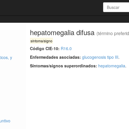
hepatomegalia difusa
(término preferi
síntoma/signo
Código CIE-10:
R16.0
Enfermedades asociadas:
glucogenosis tipo III
.
icos, y
Síntomas/signos superordinados:
hepatomegalia
.
untivo