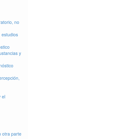
atorio, no
 estudios
stico
ustancias y
nóstico
ercepción,
 el
 otra parte