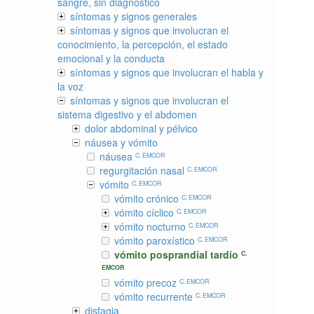
sangre, sin diagnóstico
síntomas y signos generales
síntomas y signos que involucran el
conocimiento, la percepción, el estado
emocional y la conducta
síntomas y signos que involucran el habla y
la voz
síntomas y signos que involucran el
sistema digestivo y el abdomen
dolor abdominal y pélvico
náusea y vómito
náusea
C. EMCOR
regurgitación nasal
C. EMCOR
vómito
C. EMCOR
vómito crónico
C. EMCOR
vómito cíclico
C. EMCOR
vómito nocturno
C. EMCOR
vómito paroxístico
C. EMCOR
vómito posprandial tardío
C.
EMCOR
vómito precoz
C. EMCOR
vómito recurrente
C. EMCOR
disfagia