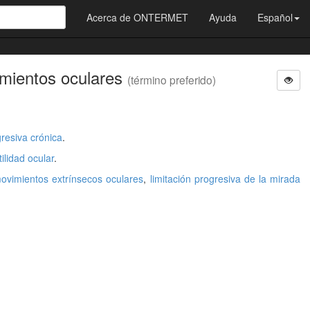
Acerca de ONTERMET
Ayuda
Español
imientos oculares
(término preferido)
gresiva crónica
.
ilidad ocular
.
movimientos extrínsecos oculares
,
limitación progresiva de la mirada