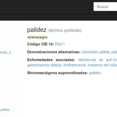
palidez
(término preferido)
síntoma/signo
Código CIE-10:
R23.1
Denominaciones alternativas:
coloración pálida
,
pal
icos, y
Enfermedades asociadas:
deficiencia de acil
galactosemia clásica
,
fenilcetonuria
,
trastorno del cicl
Síntomas/signos superordinados:
palidez
.
untivo