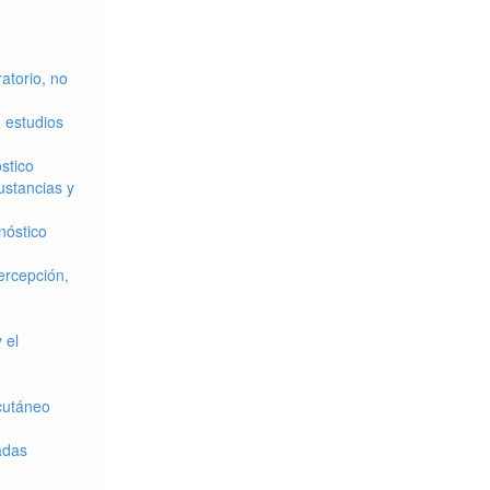
atorio, no
 estudios
stico
ustancias y
nóstico
ercepción,
 el
bcutáneo
adas