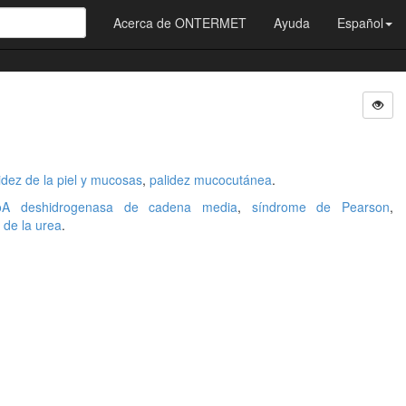
Acerca de ONTERMET
Ayuda
Español
idez de la piel y mucosas
,
palidez mucocutánea
.
-CoA deshidrogenasa de cadena media
,
síndrome de Pearson
,
o de la urea
.