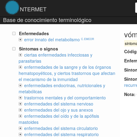
NTERMET
Base de conocimiento terminológico
vóm
Enfermedades
error innato del metabolismo
C. EMCOR
síntom
Síntomas o signos
Códig
ciertas enfermedades infecciosas y
Enfer
parasitarias
enfermedades de la sangre y de los órganos
Sínto
hematopoyéticos, y ciertos trastornos que afectan
Sínto
el mecanismo de la inmunidad
recurr
enfermedades endocrinas, nutricionales y
metabólicas
Nota:
trastornos mentales y del comportamiento
enfermedades del sistema nervioso
enfermedades del ojo y sus anexos
enfermedades del oído y de la apófisis
mastoides
enfermedades del sistema circulatorio
enfermedades del sistema respiratorio