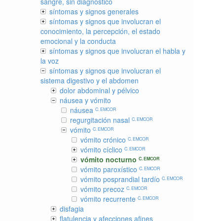
sangre, sin diagnóstico
síntomas y signos generales
síntomas y signos que involucran el
conocimiento, la percepción, el estado
emocional y la conducta
síntomas y signos que involucran el habla y
la voz
síntomas y signos que involucran el
sistema digestivo y el abdomen
dolor abdominal y pélvico
náusea y vómito
náusea
C. EMCOR
regurgitación nasal
C. EMCOR
vómito
C. EMCOR
vómito crónico
C. EMCOR
vómito cíclico
C. EMCOR
vómito nocturno
C. EMCOR
vómito paroxístico
C. EMCOR
vómito posprandial tardío
C. EMCOR
vómito precoz
C. EMCOR
vómito recurrente
C. EMCOR
disfagia
flatulencia y afecciones afines